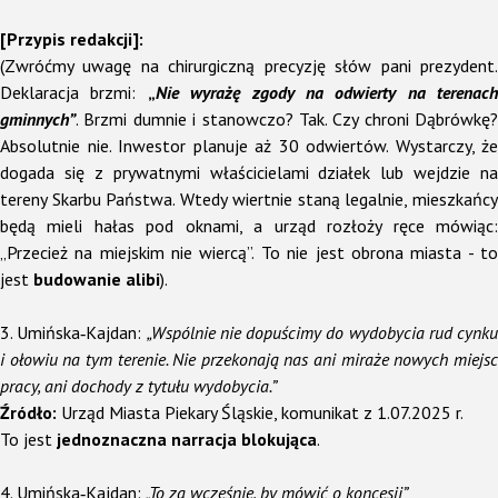
[Przypis redakcji]:
(Zwróćmy uwagę na chirurgiczną precyzję słów pani prezydent.
Deklaracja brzmi:
„
Nie wyrażę zgody na odwierty na terenach
gminnych”
. Brzmi dumnie i stanowczo? Tak. Czy chroni Dąbrówkę?
Absolutnie nie. Inwestor planuje aż 30 odwiertów. Wystarczy, że
dogada się z prywatnymi właścicielami działek lub wejdzie na
tereny Skarbu Państwa. Wtedy wiertnie staną legalnie, mieszkańcy
będą mieli hałas pod oknami, a urząd rozłoży ręce mówiąc:
„
Przecież na miejskim nie wiercą”. To nie jest obrona miasta - to
jest
budowanie alibi
).
3. Umińska‑Kajdan:
„Wspólnie nie dopuścimy do wydobycia rud cynku
i ołowiu na tym terenie. Nie przekonają nas ani miraże nowych miejsc
pracy, ani dochody z tytułu wydobycia.”
Źródło:
Urząd Miasta Piekary Śląskie, komunikat z 1.07.2025 r.
To jest
jednoznaczna narracja blokująca
.
4. Umińska‑Kajdan:
„To za wcześnie, by mówić o koncesji”