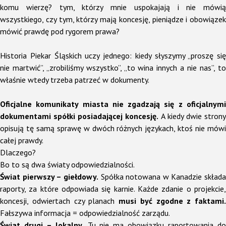
komu wierzę? tym, którzy mnie uspokajają i nie mówią
wszystkiego, czy tym, którzy mają koncesję, pieniądze i obowiązek
mówić prawdę pod rygorem prawa?
Historia Piekar Śląskich uczy jednego: kiedy słyszymy „proszę się
nie martwić”, „zrobiliśmy wszystko”, „to wina innych a nie nas”, to
właśnie wtedy trzeba patrzeć w dokumenty.
Oficjalne komunikaty miasta nie zgadzają się z oficjalnymi
dokumentami spółki posiadającej koncesję.
A kiedy dwie stron
opisują tę samą sprawę w dwóch różnych językach, ktoś nie mówi
całej prawdy.
Dlaczego?
Bo to są dwa światy odpowiedzialności.
Świat pierwszy – giełdowy.
Spółka notowana w Kanadzie składa
raporty, za które odpowiada się karnie. Każde zdanie o projekcie,
koncesji, odwiertach czy planach
musi być zgodne z faktami.
Fałszywa informacja = odpowiedzialność zarządu.
Świat drugi – lokalny.
Tu nie ma obowiązku raportowania d