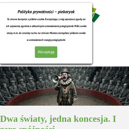
Przejdź do treści
Polityka prywatności – piekaryok
Ta strona korzysta z plików cookie. Korzystając z niej, wyrażasz zgodę na
ich używanie, zgodnie z aktualnymi ustawieniami przeglądarki. Pliki cookie
służą m.in. do analizy ruchu na stronie. Możesz zarządzać plikami cookie
w ustawieniach swojej przeglądarki.
Akceptuję
Pomiń menu
Dwa światy, jedna koncesja. I