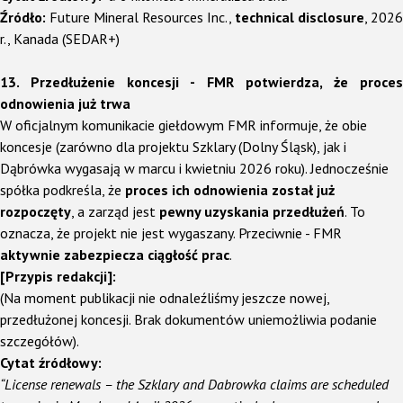
Źródło:
Future Mineral Resources Inc.,
technical disclosure
, 2026
r., Kanada (SEDAR+)
13. Przedłużenie koncesji - FMR potwierdza, że proces
odnowienia już trwa
W oficjalnym komunikacie giełdowym FMR informuje, że obie
koncesje (zarówno dla projektu Szklary (Dolny Śląsk), jak i
Dąbrówka wygasają w marcu i kwietniu 2026 roku). Jednocześnie
spółka podkreśla, że
proces ich odnowienia został już
rozpoczęty
, a zarząd jest
pewny uzyskania przedłużeń
.
To
oznacza, że projekt nie jest wygaszany. Przeciwnie - FMR
aktywnie zabezpiecza ciągłość prac
.
[Przypis redakcji]:
(Na moment publikacji nie odnaleźliśmy jeszcze nowej,
przedłużonej koncesji. Brak dokumentów uniemożliwia podanie
szczegółów).
Cytat źródłowy:
“License renewals – the Szklary and Dabrowka claims are scheduled