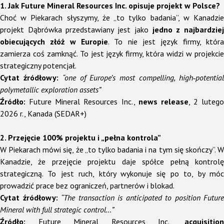
1. Jak Future Mineral Resources Inc. opisuje projekt w Polsce?
Choć w Piekarach słyszymy, że „to tylko badania”, w Kanadzie
projekt Dąbrówka przedstawiany jest jako
jedno z najbardzie
obiecujących złóż w Europie
. To nie jest język firmy, która
zamierza coś zamknąć. To jest język firmy, która widzi w projekcie
strategiczny potencjał.
Cytat źródłowy:
“one of Europe’s most compelling, high‑potentia
polymetallic exploration assets”
Źródło:
Future Mineral Resources Inc.,
news release
, 2 lutego
2026 r., Kanada (SEDAR+)
2. Przejęcie 100% projektu i „pełna kontrola”
W Piekarach mówi się, że „to tylko badania i na tym się skończy”. W
Kanadzie, że przejęcie projektu daje spółce pełną kontrolę
strategiczną. To jest ruch, który wykonuje się po to, by móc
prowadzić prace bez ograniczeń, partnerów i blokad.
Cytat źródłowy:
“The transaction is anticipated to position Future
Mineral with full strategic control…”
Źródło:
Future Mineral Resources Inc.,
acquisition