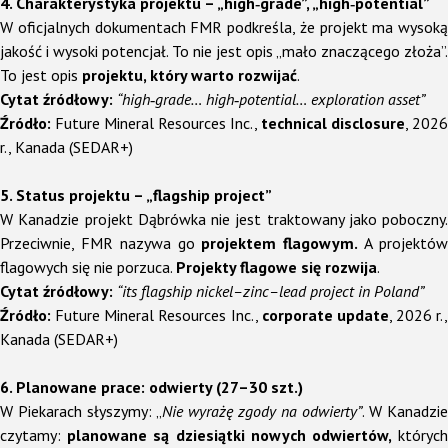
4. Charakterystyka projektu – „high‑grade”, „high‑potential”
W oficjalnych dokumentach FMR podkreśla, że projekt ma wysoką
jakość i wysoki potencjał. To nie jest opis „mało znaczącego złoża”.
To jest opis
projektu, który warto rozwijać
.
Cytat źródłowy:
“high‑grade… high‑potential… exploration asset”
Źródło:
Future Mineral Resources Inc.,
technical disclosure
, 2026
r., Kanada (SEDAR+)
5. Status projektu – „flagship project”
W Kanadzie projekt Dąbrówka nie jest traktowany jako poboczny.
Przeciwnie, FMR nazywa go
projektem flagowym.
A projektó
flagowych się nie porzuca.
Projekty flagowe się rozwija
.
Cytat źródłowy:
“its flagship nickel–zinc–lead project in Poland”
Źródło:
Future Mineral Resources Inc.,
corporate update
, 2026 r.,
Kanada (SEDAR+)
6. Planowane prace: odwierty (27–30 szt.)
W Piekarach słyszymy:
„
Nie wyrażę zgody na odwierty”
. W Kanadzie
czytamy:
planowane są dziesiątki nowych odwiertów,
któryc