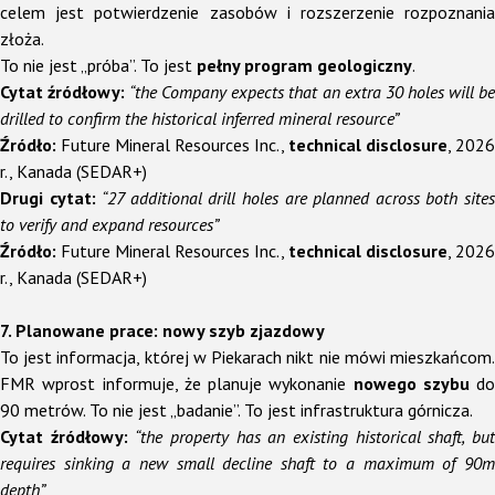
celem jest potwierdzenie zasobów i rozszerzenie rozpoznania
złoża.
To nie jest „próba”. To jest
pełny program geologiczny
.
Cytat źródłowy:
“the Company expects that an extra 30 holes will b
drilled to confirm the historical inferred mineral resource”
Źródło:
Future Mineral Resources Inc.,
technical disclosure
, 2026
r., Kanada (SEDAR+)
Drugi cytat:
“27 additional drill holes are planned across both site
to verify and expand resources”
Źródło:
Future Mineral Resources Inc.,
technical disclosure
, 2026
r., Kanada (SEDAR+)
7. Planowane prace: nowy szyb zjazdowy
To jest informacja, której w Piekarach nikt nie mówi mieszkańcom.
FMR wprost informuje, że planuje wykonanie
nowego szybu
do
90 metrów. To nie jest „badanie”. To jest infrastruktura górnicza.
Cytat źródłowy:
“the property has an existing historical shaft, bu
requires sinking a new small decline shaft to a maximum of 90m
depth”