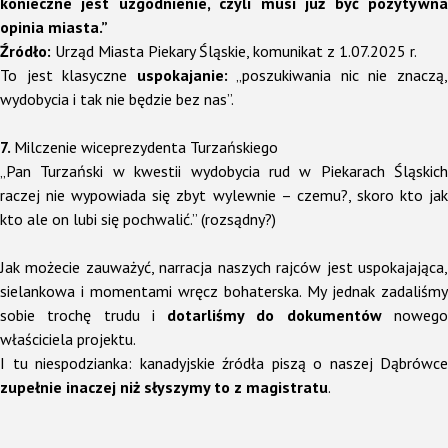
konieczne jest uzgodnienie, czyli musi już być pozytywna
opinia miasta.”
Źródło:
Urząd Miasta Piekary Śląskie, komunikat z 1.07.2025 r.
To jest klasyczne
uspokajanie:
„poszukiwania nic nie znaczą
wydobycia i tak nie będzie bez nas”.
7.
Milczenie wiceprezydenta Turzańskiego
„Pan Turzański w kwestii wydobycia rud w Piekarach Śląskich
raczej nie wypowiada się zbyt wylewnie – czemu?, skoro kto jak
kto ale on lubi się pochwalić.” (rozsądny?)
Jak możecie zauważyć, narracja naszych rajców jest uspokajająca,
sielankowa i momentami wręcz bohaterska. My jednak zadaliśmy
sobie trochę trudu i
dotarliśmy do dokumentów
noweg
właściciela projektu.
I tu niespodzianka: kanadyjskie źródła piszą o naszej Dąbrówce
zupełnie inaczej niż słyszymy to z magistratu
.