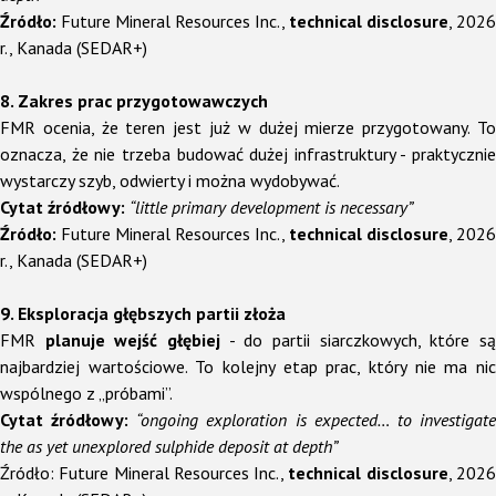
Źródło:
Future Mineral Resources Inc.,
technical disclosure
, 2026
r., Kanada (SEDAR+)
8. Zakres prac przygotowawczych
FMR ocenia, że teren jest już w dużej mierze przygotowany. To
oznacza, że nie trzeba budować dużej infrastruktury - praktycznie
wystarczy szyb, odwierty i można wydobywać.
Cytat źródłowy:
“little primary development is necessary”
Źródło:
Future Mineral Resources Inc.,
technical disclosure
, 2026
r., Kanada (SEDAR+)
9. Eksploracja głębszych partii złoża
FMR
planuje wejść głębiej
- do partii siarczkowych, które s
najbardziej wartościowe. To kolejny etap prac, który nie ma nic
wspólnego z „próbami”.
Cytat źródłowy:
“ongoing exploration is expected… to investigat
the as yet unexplored sulphide deposit at depth”
Źródło: Future Mineral Resources Inc.,
technical disclosure
, 202