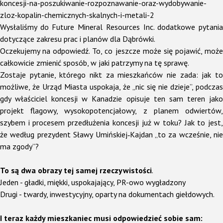
koncesji-na-poszukiwanie-rozpoznawanie-oraz-wydobywanie-
zloz-kopalin-chemicznych-skalnych-i-metali-2
Wysłaliśmy do Future Mineral Resources Inc. dodatkowe pytania
dotyczące zakresu prac i planów dla Dąbrówki.
Oczekujemy na odpowiedź. To, co jeszcze może się pojawić, może
całkowicie zmienić sposób, w jaki patrzymy na tę sprawę.
Zostaje pytanie, którego nikt za mieszkańców nie zada:
jak t
możliwe, że Urząd Miasta uspokaja, że „nic się nie dzieje”, podczas
gdy właściciel koncesji w Kanadzie opisuje ten sam teren jako
projekt flagowy, wysokopotencjałowy, z planem odwiertów,
szybem i procesem przedłużenia koncesji już w toku? Jak to jest,
że według prezydent Sławy Umińskiej‑Kajdan „
to za wcześnie,
ni
e
ma zgody
”?
To są dwa obrazy tej samej rzeczywistości
.
Jeden - gładki, miękki, uspokajający, PR-owo wygładzony
Drugi - twardy, inwestycyjny, oparty na dokumentach giełdowych.
I teraz każdy mieszkaniec musi odpowiedzieć sobie sam: