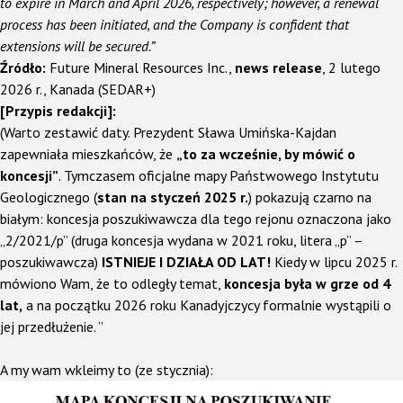
to expire in March and April 2026, respectively; however, a renewal
process has been initiated, and the Company is confident that
extensions will be secured.”
Źródło:
Future Mineral Resources Inc.,
news release
, 2 lutego
2026 r., Kanada (SEDAR+)
[Przypis redakcji]:
(Warto zestawić daty. Prezydent Sława Umińska-Kajdan
zapewniała mieszkańców, że
„to za wcześnie, by mówić o
koncesji”
. Tymczasem oficjalne mapy Państwowego Instytutu
Geologicznego (
stan na styczeń 2025 r.
) pokazują czarno na
białym: koncesja poszukiwawcza dla tego rejonu oznaczona jako
„2/2021/p” (druga koncesja wydana w 2021 roku, litera „p” –
poszukiwawcza)
ISTNIEJE I DZIAŁA OD LAT!
Kiedy w lipcu 2025 r.
mówiono Wam, że to odległy temat,
koncesja była w grze od 4
lat,
a na początku 2026 roku Kanadyjczycy formalnie wystąpili o
jej przedłużenie. ”
A my wam wkleimy to
(ze stycznia)
: