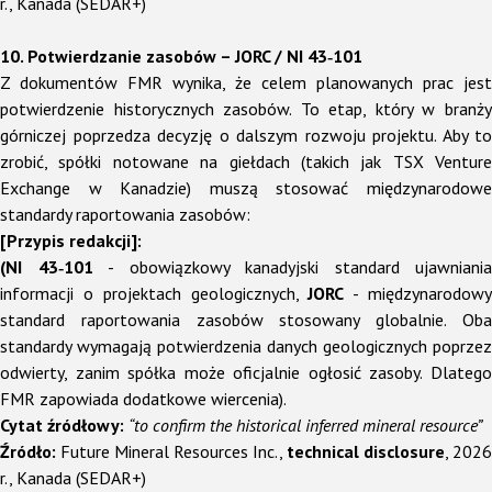
r., Kanada (SEDAR+)
10. Potwierdzanie zasobów – JORC / NI 43‑101
Z dokumentów FMR wynika, że celem planowanych prac jest
potwierdzenie historycznych zasobów. To etap, który w branży
górniczej poprzedza decyzję o dalszym rozwoju projektu.
Aby to
zrobić, spółki notowane na giełdach (takich jak TSX Venture
Exchange w Kanadzie) muszą stosować międzynarodowe
standardy raportowania zasobów:
[Przypis redakcji]:
(
NI 43‑101
- obowiązkowy kanadyjski standard ujawniania
informacji o projektach geologicznych,
JORC
- międzynarodow
standard raportowania zasobów stosowany globalnie. Oba
standardy wymagają potwierdzenia danych geologicznych poprzez
odwierty, zanim spółka może oficjalnie ogłosić zasoby. Dlatego
FMR zapowiada dodatkowe wiercenia
)
.
Cytat źródłowy:
“to confirm the historical inferred mineral resource”
Źródło:
Future Mineral Resources Inc.,
technical disclosure
, 2026
r., Kanada (SEDAR+)