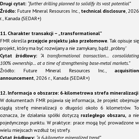
Drugi cytat:
“further drilling planned to solidify its vast potential”
Źródło:
Future Mineral Resources Inc.,
technical disclosure
, 2026
r., Kanada (SEDAR+)
11. Charakter transakcji – „transformational”
FMR określa
przejęcie projektu jako przełomowe
. Tak opisuje się
projekt, który ma być rozwijany a nie zamykany, bądź „próbny”
Cytat źródłowy:
“A transformational transaction… consolidatin
100% ownership… at a time of strengthening base‑metal markets.”
Źródło: Future Mineral Resources Inc.,
acquisition
announcement
, 2026 r., Kanada (SEDAR+)
12. Informacja o obszarze: 6‑kilometrowa strefa mineralizacji
W dokumentach FMR pojawia się informacja, że projekt obejmuje
ciągłą strefę mineralizacji o długości około 6 kilometrów. To
oznacza, że działania spółki dotyczą
rozległego obszaru,
a nie
pojedynczego punktu. W praktyce: prace mogą być prowadzone w
wielu miejscach wzdłuż tej strefy.
Cytat źródłowy:
“a 6‑kilometre mineralized trend”