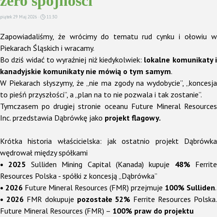
zero spójności
piątek 29 Maj 2026 ·
11:30
Zapowiadaliśmy, że wrócimy do tematu rud cynku i ołowiu w
Piekarach Śląskich i wracamy.
Bo dziś widać to wyraźniej niż kiedykolwiek:
lokalne komunikaty 
kanadyjskie komunikaty nie mówią o tym samym
.
W Piekarach słyszymy, że „nie ma zgody na wydobycie”, „koncesja
to pieśń przyszłości”, a „plan na to nie pozwala i tak zostanie”.
Tymczasem po drugiej stronie oceanu Future Mineral Resources
Inc. przedstawia Dąbrówkę jako
projekt flagowy.
Krótka historia właścicielska: jak ostatnio projekt Dąbrówka
wędrował między spółkami
• 2025
Sulliden Mining Capital (Kanada) kupuje
48%
Ferrite
Resources Polska - spółki z koncesją „Dąbrówka”
• 2026
Future Mineral Resources (FMR) przejmuje
100% Sulliden
.
• 2026
FMR dokupuje
pozostałe 52%
Ferrite Resources Polska.
Future Mineral Resources (FMR) –
100% praw do projektu